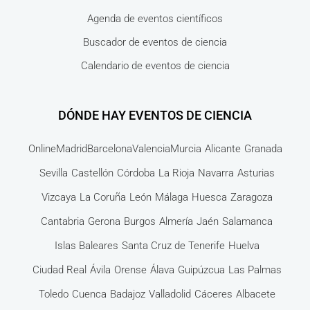
Agenda de eventos científicos
Buscador de eventos de ciencia
Calendario de eventos de ciencia
DÓNDE HAY EVENTOS DE CIENCIA
Online
Madrid
Barcelona
Valencia
Murcia
Alicante
Granada
Sevilla
Castellón
Córdoba
La Rioja
Navarra
Asturias
Vizcaya
La Coruña
León
Málaga
Huesca
Zaragoza
Cantabria
Gerona
Burgos
Almería
Jaén
Salamanca
Islas Baleares
Santa Cruz de Tenerife
Huelva
Ciudad Real
Ávila
Orense
Álava
Guipúzcua
Las Palmas
Toledo
Cuenca
Badajoz
Valladolid
Cáceres
Albacete