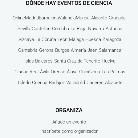
DÓNDE HAY EVENTOS DE CIENCIA
Online
Madrid
Barcelona
Valencia
Murcia
Alicante
Granada
Sevilla
Castellón
Córdoba
La Rioja
Navarra
Asturias
Vizcaya
La Coruña
León
Málaga
Huesca
Zaragoza
Cantabria
Gerona
Burgos
Almería
Jaén
Salamanca
Islas Baleares
Santa Cruz de Tenerife
Huelva
Ciudad Real
Ávila
Orense
Álava
Guipúzcua
Las Palmas
Toledo
Cuenca
Badajoz
Valladolid
Cáceres
Albacete
ORGANIZA
Añade un evento
Inscríbete como organizador