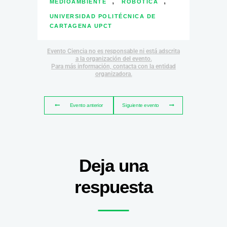
,
,
MEDIOAMBIENTE
ROBÓTICA
UNIVERSIDAD POLITÉCNICA DE
CARTAGENA UPCT
Evento Ciencia no es responsable ni está adscrita
a la organización del evento.
Para más información, contacta con la entidad
organizadora.
Evento anterior
Siguiente evento
Deja una
respuesta