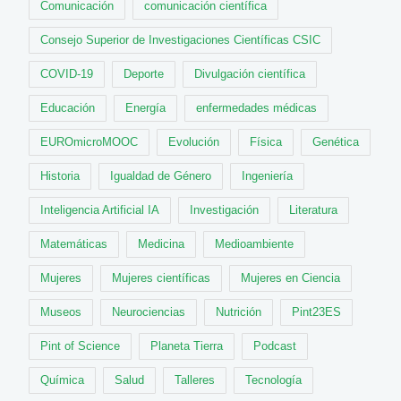
Comunicación
comunicación científica
Consejo Superior de Investigaciones Científicas CSIC
COVID-19
Deporte
Divulgación científica
Educación
Energía
enfermedades médicas
EUROmicroMOOC
Evolución
Física
Genética
Historia
Igualdad de Género
Ingeniería
Inteligencia Artificial IA
Investigación
Literatura
Matemáticas
Medicina
Medioambiente
Mujeres
Mujeres científicas
Mujeres en Ciencia
Museos
Neurociencias
Nutrición
Pint23ES
Pint of Science
Planeta Tierra
Podcast
Química
Salud
Talleres
Tecnología