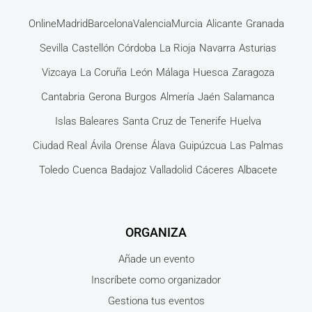
Online
Madrid
Barcelona
Valencia
Murcia
Alicante
Granada
Sevilla
Castellón
Córdoba
La Rioja
Navarra
Asturias
Vizcaya
La Coruña
León
Málaga
Huesca
Zaragoza
Cantabria
Gerona
Burgos
Almería
Jaén
Salamanca
Islas Baleares
Santa Cruz de Tenerife
Huelva
Ciudad Real
Ávila
Orense
Álava
Guipúzcua
Las Palmas
Toledo
Cuenca
Badajoz
Valladolid
Cáceres
Albacete
ORGANIZA
Añade un evento
Inscríbete como organizador
Gestiona tus eventos