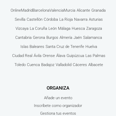
Online
Madrid
Barcelona
Valencia
Murcia
Alicante
Granada
Sevilla
Castellón
Córdoba
La Rioja
Navarra
Asturias
Vizcaya
La Coruña
León
Málaga
Huesca
Zaragoza
Cantabria
Gerona
Burgos
Almería
Jaén
Salamanca
Islas Baleares
Santa Cruz de Tenerife
Huelva
Ciudad Real
Ávila
Orense
Álava
Guipúzcua
Las Palmas
Toledo
Cuenca
Badajoz
Valladolid
Cáceres
Albacete
ORGANIZA
Añade un evento
Inscríbete como organizador
Gestiona tus eventos