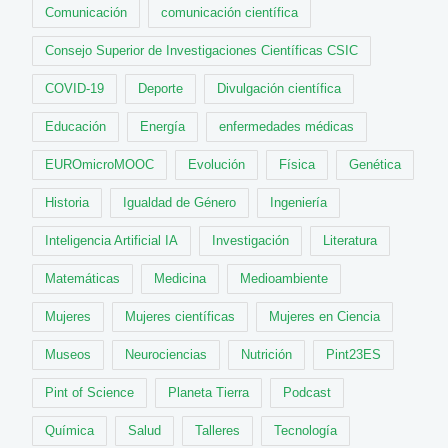
Comunicación
comunicación científica
Consejo Superior de Investigaciones Científicas CSIC
COVID-19
Deporte
Divulgación científica
Educación
Energía
enfermedades médicas
EUROmicroMOOC
Evolución
Física
Genética
Historia
Igualdad de Género
Ingeniería
Inteligencia Artificial IA
Investigación
Literatura
Matemáticas
Medicina
Medioambiente
Mujeres
Mujeres científicas
Mujeres en Ciencia
Museos
Neurociencias
Nutrición
Pint23ES
Pint of Science
Planeta Tierra
Podcast
Química
Salud
Talleres
Tecnología