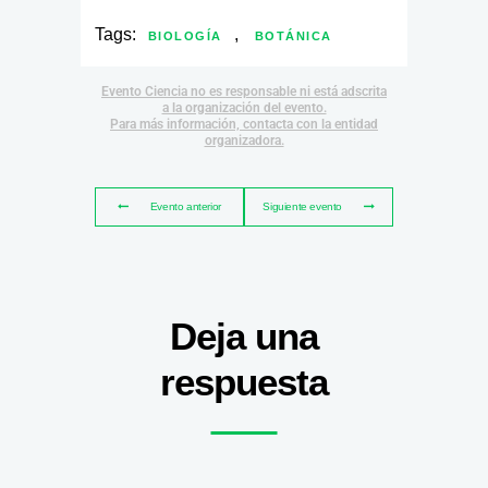
Tags:
,
BIOLOGÍA
BOTÁNICA
Evento Ciencia no es responsable ni está adscrita
a la organización del evento.
Para más información, contacta con la entidad
organizadora.
Evento anterior
Siguiente evento
Deja una
respuesta