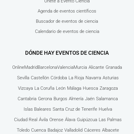
Únete a Evento Ciencia
Agenda de eventos científicos
Buscador de eventos de ciencia
Calendario de eventos de ciencia
DÓNDE HAY EVENTOS DE CIENCIA
Online
Madrid
Barcelona
Valencia
Murcia
Alicante
Granada
Sevilla
Castellón
Córdoba
La Rioja
Navarra
Asturias
Vizcaya
La Coruña
León
Málaga
Huesca
Zaragoza
Cantabria
Gerona
Burgos
Almería
Jaén
Salamanca
Islas Baleares
Santa Cruz de Tenerife
Huelva
Ciudad Real
Ávila
Orense
Álava
Guipúzcua
Las Palmas
Toledo
Cuenca
Badajoz
Valladolid
Cáceres
Albacete