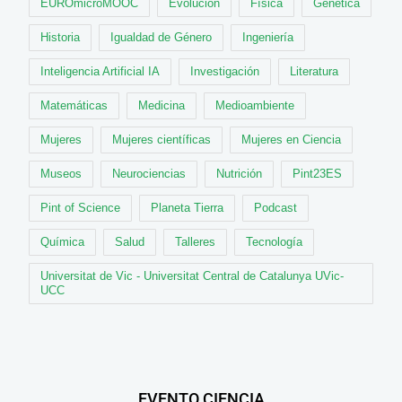
EUROmicroMOOC
Evolución
Física
Genética
Historia
Igualdad de Género
Ingeniería
Inteligencia Artificial IA
Investigación
Literatura
Matemáticas
Medicina
Medioambiente
Mujeres
Mujeres científicas
Mujeres en Ciencia
Museos
Neurociencias
Nutrición
Pint23ES
Pint of Science
Planeta Tierra
Podcast
Química
Salud
Talleres
Tecnología
Universitat de Vic - Universitat Central de Catalunya UVic-
UCC
EVENTO CIENCIA