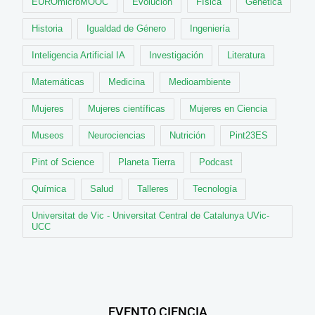
EUROmicroMOOC
Evolución
Física
Genética
Historia
Igualdad de Género
Ingeniería
Inteligencia Artificial IA
Investigación
Literatura
Matemáticas
Medicina
Medioambiente
Mujeres
Mujeres científicas
Mujeres en Ciencia
Museos
Neurociencias
Nutrición
Pint23ES
Pint of Science
Planeta Tierra
Podcast
Química
Salud
Talleres
Tecnología
Universitat de Vic - Universitat Central de Catalunya UVic-
UCC
EVENTO CIENCIA