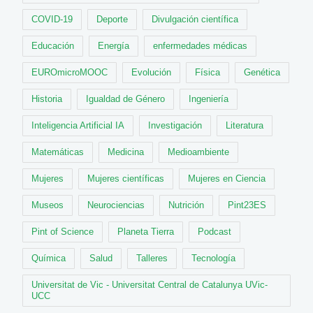
COVID-19
Deporte
Divulgación científica
Educación
Energía
enfermedades médicas
EUROmicroMOOC
Evolución
Física
Genética
Historia
Igualdad de Género
Ingeniería
Inteligencia Artificial IA
Investigación
Literatura
Matemáticas
Medicina
Medioambiente
Mujeres
Mujeres científicas
Mujeres en Ciencia
Museos
Neurociencias
Nutrición
Pint23ES
Pint of Science
Planeta Tierra
Podcast
Química
Salud
Talleres
Tecnología
Universitat de Vic - Universitat Central de Catalunya UVic-
UCC