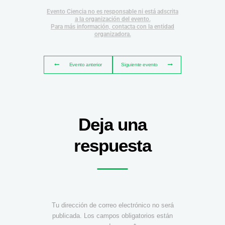
Evento Ciencia no es responsable ni está adscrita
a la organización del evento.
Para más información, contacta con la entidad
organizadora.
Evento anterior
Siguiente evento
Deja una
respuesta
Tu dirección de correo electrónico no será
publicada.
Los campos obligatorios están