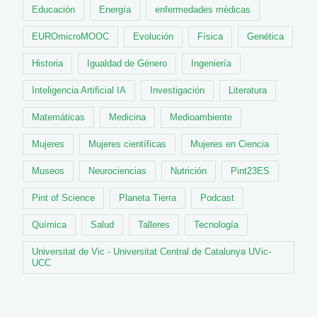
Educación
Energía
enfermedades médicas
EUROmicroMOOC
Evolución
Física
Genética
Historia
Igualdad de Género
Ingeniería
Inteligencia Artificial IA
Investigación
Literatura
Matemáticas
Medicina
Medioambiente
Mujeres
Mujeres científicas
Mujeres en Ciencia
Museos
Neurociencias
Nutrición
Pint23ES
Pint of Science
Planeta Tierra
Podcast
Química
Salud
Talleres
Tecnología
Universitat de Vic - Universitat Central de Catalunya UVic-
UCC