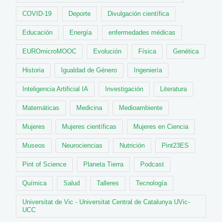
COVID-19
Deporte
Divulgación científica
Educación
Energía
enfermedades médicas
EUROmicroMOOC
Evolución
Física
Genética
Historia
Igualdad de Género
Ingeniería
Inteligencia Artificial IA
Investigación
Literatura
Matemáticas
Medicina
Medioambiente
Mujeres
Mujeres científicas
Mujeres en Ciencia
Museos
Neurociencias
Nutrición
Pint23ES
Pint of Science
Planeta Tierra
Podcast
Química
Salud
Talleres
Tecnología
Universitat de Vic - Universitat Central de Catalunya UVic-
UCC