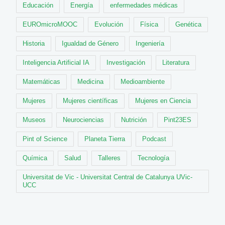
Educación
Energía
enfermedades médicas
EUROmicroMOOC
Evolución
Física
Genética
Historia
Igualdad de Género
Ingeniería
Inteligencia Artificial IA
Investigación
Literatura
Matemáticas
Medicina
Medioambiente
Mujeres
Mujeres científicas
Mujeres en Ciencia
Museos
Neurociencias
Nutrición
Pint23ES
Pint of Science
Planeta Tierra
Podcast
Química
Salud
Talleres
Tecnología
Universitat de Vic - Universitat Central de Catalunya UVic-
UCC