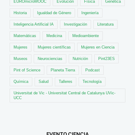
EUROmicroMOOC
Evolución
Física
Genética
Historia
Igualdad de Género
Ingeniería
Inteligencia Artificial IA
Investigación
Literatura
Matemáticas
Medicina
Medioambiente
Mujeres
Mujeres científicas
Mujeres en Ciencia
Museos
Neurociencias
Nutrición
Pint23ES
Pint of Science
Planeta Tierra
Podcast
Química
Salud
Talleres
Tecnología
Universitat de Vic - Universitat Central de Catalunya UVic-
UCC
EVENTO CIENCIA