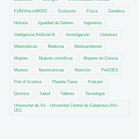
EUROmicroMOOC
Evolución
Física
Genética
Historia
Igualdad de Género
Ingeniería
Inteligencia Artificial IA
Investigación
Literatura
Matemáticas
Medicina
Medioambiente
Mujeres
Mujeres científicas
Mujeres en Ciencia
Museos
Neurociencias
Nutrición
Pint23ES
Pint of Science
Planeta Tierra
Podcast
Química
Salud
Talleres
Tecnología
Universitat de Vic - Universitat Central de Catalunya UVic-
UCC