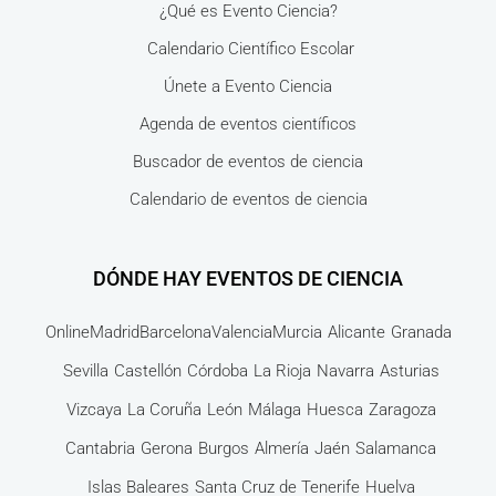
¿Qué es Evento Ciencia?
Calendario Científico Escolar
Únete a Evento Ciencia
Agenda de eventos científicos
Buscador de eventos de ciencia
Calendario de eventos de ciencia
DÓNDE HAY EVENTOS DE CIENCIA
Online
Madrid
Barcelona
Valencia
Murcia
Alicante
Granada
Sevilla
Castellón
Córdoba
La Rioja
Navarra
Asturias
Vizcaya
La Coruña
León
Málaga
Huesca
Zaragoza
Cantabria
Gerona
Burgos
Almería
Jaén
Salamanca
Islas Baleares
Santa Cruz de Tenerife
Huelva