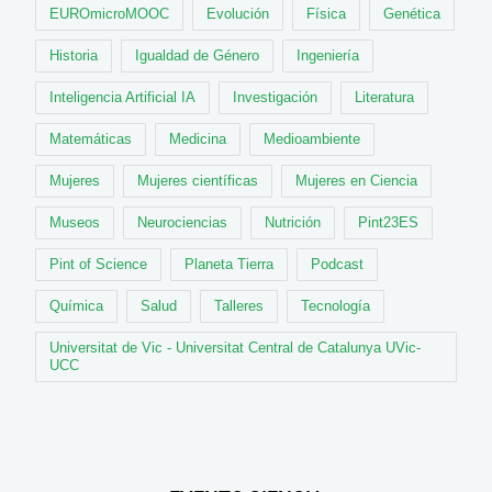
EUROmicroMOOC
Evolución
Física
Genética
Historia
Igualdad de Género
Ingeniería
Inteligencia Artificial IA
Investigación
Literatura
Matemáticas
Medicina
Medioambiente
Mujeres
Mujeres científicas
Mujeres en Ciencia
Museos
Neurociencias
Nutrición
Pint23ES
Pint of Science
Planeta Tierra
Podcast
Química
Salud
Talleres
Tecnología
Universitat de Vic - Universitat Central de Catalunya UVic-
UCC