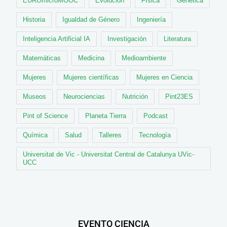
EUROmicroMOOC
Evolución
Física
Genética
Historia
Igualdad de Género
Ingeniería
Inteligencia Artificial IA
Investigación
Literatura
Matemáticas
Medicina
Medioambiente
Mujeres
Mujeres científicas
Mujeres en Ciencia
Museos
Neurociencias
Nutrición
Pint23ES
Pint of Science
Planeta Tierra
Podcast
Química
Salud
Talleres
Tecnología
Universitat de Vic - Universitat Central de Catalunya UVic-
UCC
EVENTO CIENCIA