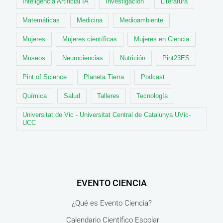
Inteligencia Artificial IA
Investigación
Literatura
Matemáticas
Medicina
Medioambiente
Mujeres
Mujeres científicas
Mujeres en Ciencia
Museos
Neurociencias
Nutrición
Pint23ES
Pint of Science
Planeta Tierra
Podcast
Química
Salud
Talleres
Tecnología
Universitat de Vic - Universitat Central de Catalunya UVic-
UCC
EVENTO CIENCIA
¿Qué es Evento Ciencia?
Calendario Científico Escolar