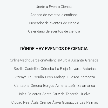
Únete a Evento Ciencia
Agenda de eventos científicos
Buscador de eventos de ciencia
Calendario de eventos de ciencia
DÓNDE HAY EVENTOS DE CIENCIA
Online
Madrid
Barcelona
Valencia
Murcia
Alicante
Granada
Sevilla
Castellón
Córdoba
La Rioja
Navarra
Asturias
Vizcaya
La Coruña
León
Málaga
Huesca
Zaragoza
Cantabria
Gerona
Burgos
Almería
Jaén
Salamanca
Islas Baleares
Santa Cruz de Tenerife
Huelva
Ciudad Real
Ávila
Orense
Álava
Guipúzcua
Las Palmas