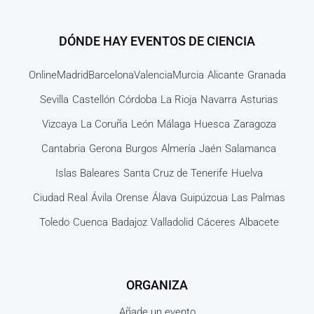
DÓNDE HAY EVENTOS DE CIENCIA
Online
Madrid
Barcelona
Valencia
Murcia
Alicante
Granada
Sevilla
Castellón
Córdoba
La Rioja
Navarra
Asturias
Vizcaya
La Coruña
León
Málaga
Huesca
Zaragoza
Cantabria
Gerona
Burgos
Almería
Jaén
Salamanca
Islas Baleares
Santa Cruz de Tenerife
Huelva
Ciudad Real
Ávila
Orense
Álava
Guipúzcua
Las Palmas
Toledo
Cuenca
Badajoz
Valladolid
Cáceres
Albacete
ORGANIZA
Añade un evento