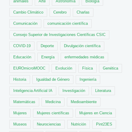
animales
Arte
Astronomía
Biología
Cambio Climático
Cerebro
Charlas
Comunicación
comunicación científica
Consejo Superior de Investigaciones Científicas CSIC
COVID-19
Deporte
Divulgación científica
Educación
Energía
enfermedades médicas
EUROmicroMOOC
Evolución
Física
Genética
Historia
Igualdad de Género
Ingeniería
Inteligencia Artificial IA
Investigación
Literatura
Matemáticas
Medicina
Medioambiente
Mujeres
Mujeres científicas
Mujeres en Ciencia
Museos
Neurociencias
Nutrición
Pint23ES