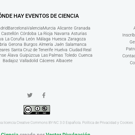
ÓNDE HAY EVENTOS DE CIENCIA
drid
Barcelona
Valencia
Murcia
Alicante
Granada
Castellón
Córdoba
La Rioja
Navarra
Asturias
Inscrí
ya
La Coruña
León
Málaga
Huesca
Zaragoza
Ge
bria
Gerona
Burgos
Almería
Jaén
Salamanca
Patr
leares
Santa Cruz de Tenerife
Huelva
Ciudad Real
nse
Álava
Guipúzcua
Las Palmas
Toledo
Cuenca
Contac
Badajoz
Valladolid
Cáceres
Albacete
Co
na licencia
Creative Commons BY-NC 3.0
Española.
Política de Privacidad y Cookies
 Ciencia
creado por
Vector Divulgación