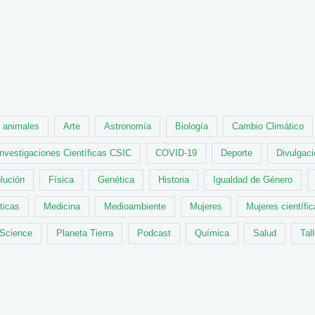
animales
Arte
Astronomía
Biología
Cambio Climático
Investigaciones Científicas CSIC
COVID-19
Deporte
Divulgaci
lución
Física
Genética
Historia
Igualdad de Género
ticas
Medicina
Medioambiente
Mujeres
Mujeres científi
 Science
Planeta Tierra
Podcast
Química
Salud
Tal