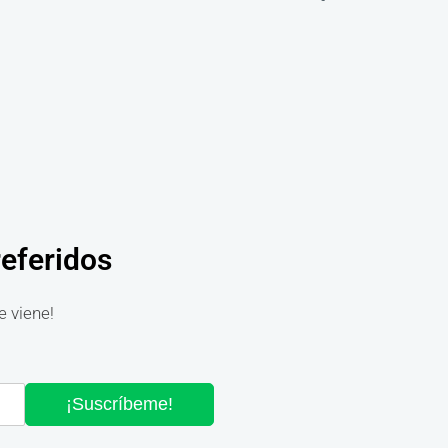
referidos
e viene!
¡Suscríbeme!