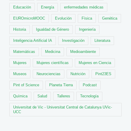
Educación
Energía
enfermedades médicas
EUROmicroMOOC
Evolución
Física
Genética
Historia
Igualdad de Género
Ingeniería
Inteligencia Artificial IA
Investigación
Literatura
Matemáticas
Medicina
Medioambiente
Mujeres
Mujeres científicas
Mujeres en Ciencia
Museos
Neurociencias
Nutrición
Pint23ES
Pint of Science
Planeta Tierra
Podcast
Química
Salud
Talleres
Tecnología
Universitat de Vic - Universitat Central de Catalunya UVic-
UCC