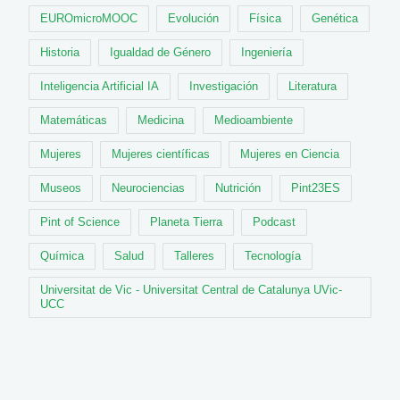
EUROmicroMOOC
Evolución
Física
Genética
Historia
Igualdad de Género
Ingeniería
Inteligencia Artificial IA
Investigación
Literatura
Matemáticas
Medicina
Medioambiente
Mujeres
Mujeres científicas
Mujeres en Ciencia
Museos
Neurociencias
Nutrición
Pint23ES
Pint of Science
Planeta Tierra
Podcast
Química
Salud
Talleres
Tecnología
Universitat de Vic - Universitat Central de Catalunya UVic-
UCC