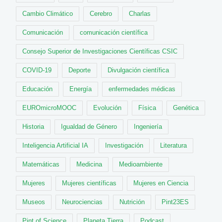
Cambio Climático
Cerebro
Charlas
Comunicación
comunicación científica
Consejo Superior de Investigaciones Científicas CSIC
COVID-19
Deporte
Divulgación científica
Educación
Energía
enfermedades médicas
EUROmicroMOOC
Evolución
Física
Genética
Historia
Igualdad de Género
Ingeniería
Inteligencia Artificial IA
Investigación
Literatura
Matemáticas
Medicina
Medioambiente
Mujeres
Mujeres científicas
Mujeres en Ciencia
Museos
Neurociencias
Nutrición
Pint23ES
Pint of Science
Planeta Tierra
Podcast