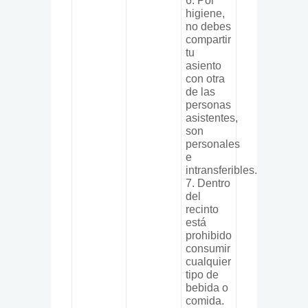
6. Por
higiene,
no debes
compartir
tu
asiento
con otra
de las
personas
asistentes,
son
personales
e
intransferibles.
7. Dentro
del
recinto
está
prohibido
consumir
cualquier
tipo de
bebida o
comida.