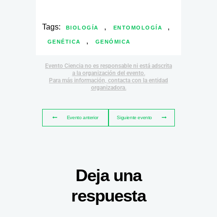
Tags:
,
,
BIOLOGÍA
ENTOMOLOGÍA
,
GENÉTICA
GENÓMICA
Evento Ciencia no es responsable ni está adscrita
a la organización del evento.
Para más información, contacta con la entidad
organizadora.
Evento anterior
Siguiente evento
Deja una
respuesta