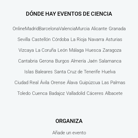
DÓNDE HAY EVENTOS DE CIENCIA
Online
Madrid
Barcelona
Valencia
Murcia
Alicante
Granada
Sevilla
Castellón
Córdoba
La Rioja
Navarra
Asturias
Vizcaya
La Coruña
León
Málaga
Huesca
Zaragoza
Cantabria
Gerona
Burgos
Almería
Jaén
Salamanca
Islas Baleares
Santa Cruz de Tenerife
Huelva
Ciudad Real
Ávila
Orense
Álava
Guipúzcua
Las Palmas
Toledo
Cuenca
Badajoz
Valladolid
Cáceres
Albacete
ORGANIZA
Añade un evento