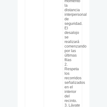
momento
la
distancia
interpersonal
de
seguridad.
El
desalojo
se
realizará
comenzando
por las
últimas
filas
2.
Respeta
los
recorridos
señalizados
en el
interior
del
recinto.
3. Lávate