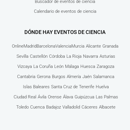
Buscador de eventos de ciencia
Calendario de eventos de ciencia
DÓNDE HAY EVENTOS DE CIENCIA
Online
Madrid
Barcelona
Valencia
Murcia
Alicante
Granada
Sevilla
Castellón
Córdoba
La Rioja
Navarra
Asturias
Vizcaya
La Coruña
León
Málaga
Huesca
Zaragoza
Cantabria
Gerona
Burgos
Almería
Jaén
Salamanca
Islas Baleares
Santa Cruz de Tenerife
Huelva
Ciudad Real
Ávila
Orense
Álava
Guipúzcua
Las Palmas
Toledo
Cuenca
Badajoz
Valladolid
Cáceres
Albacete