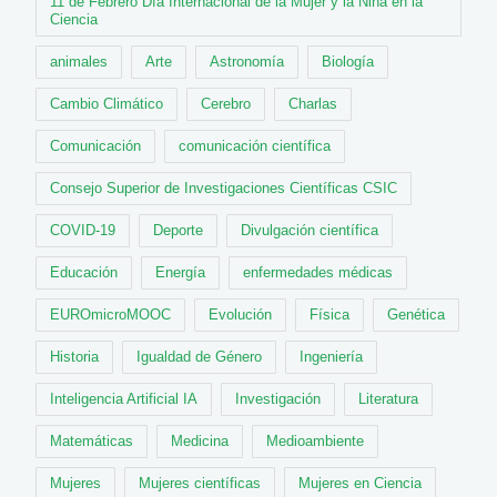
11 de Febrero Día Internacional de la Mujer y la Niña en la
Ciencia
animales
Arte
Astronomía
Biología
Cambio Climático
Cerebro
Charlas
Comunicación
comunicación científica
Consejo Superior de Investigaciones Científicas CSIC
COVID-19
Deporte
Divulgación científica
Educación
Energía
enfermedades médicas
EUROmicroMOOC
Evolución
Física
Genética
Historia
Igualdad de Género
Ingeniería
Inteligencia Artificial IA
Investigación
Literatura
Matemáticas
Medicina
Medioambiente
Mujeres
Mujeres científicas
Mujeres en Ciencia