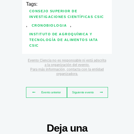
Tags:
CONSEJO SUPERIOR DE
INVESTIGACIONES CIENTÍFICAS CSIC
,
,
CRONOBIOLOGIA
INSTITUTO DE AGROQUÍMICA Y
TECNOLOGÍA DE ALIMENTOS IATA
CSIC
Evento Ciencia no es responsable ni está adscrita
a la organización del evento.
Para más información, contacta con la entidad
organizadora.
Evento anterior
Siguiente evento
Deja una