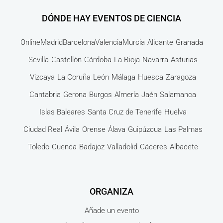
DÓNDE HAY EVENTOS DE CIENCIA
Online
Madrid
Barcelona
Valencia
Murcia
Alicante
Granada
Sevilla
Castellón
Córdoba
La Rioja
Navarra
Asturias
Vizcaya
La Coruña
León
Málaga
Huesca
Zaragoza
Cantabria
Gerona
Burgos
Almería
Jaén
Salamanca
Islas Baleares
Santa Cruz de Tenerife
Huelva
Ciudad Real
Ávila
Orense
Álava
Guipúzcua
Las Palmas
Toledo
Cuenca
Badajoz
Valladolid
Cáceres
Albacete
ORGANIZA
Añade un evento