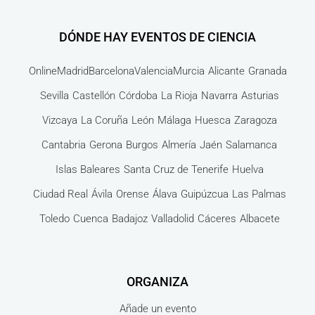
DÓNDE HAY EVENTOS DE CIENCIA
Online
Madrid
Barcelona
Valencia
Murcia
Alicante
Granada
Sevilla
Castellón
Córdoba
La Rioja
Navarra
Asturias
Vizcaya
La Coruña
León
Málaga
Huesca
Zaragoza
Cantabria
Gerona
Burgos
Almería
Jaén
Salamanca
Islas Baleares
Santa Cruz de Tenerife
Huelva
Ciudad Real
Ávila
Orense
Álava
Guipúzcua
Las Palmas
Toledo
Cuenca
Badajoz
Valladolid
Cáceres
Albacete
ORGANIZA
Añade un evento