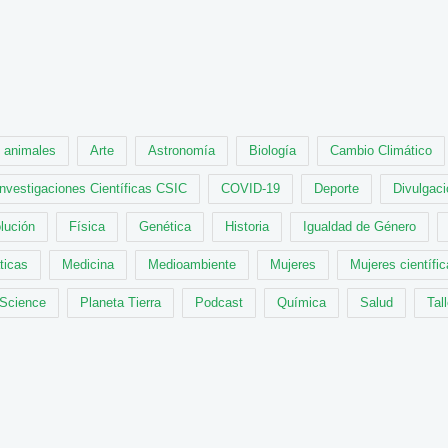
animales
Arte
Astronomía
Biología
Cambio Climático
Investigaciones Científicas CSIC
COVID-19
Deporte
Divulgaci
lución
Física
Genética
Historia
Igualdad de Género
ticas
Medicina
Medioambiente
Mujeres
Mujeres científi
 Science
Planeta Tierra
Podcast
Química
Salud
Tal