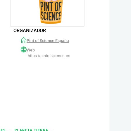
ORGANIZADOR
Pint of Science España
Web
https://pintofscience.es
,
,
3ES
PLANETA TIERRA