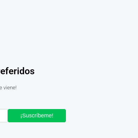
referidos
e viene!
¡Suscríbeme!