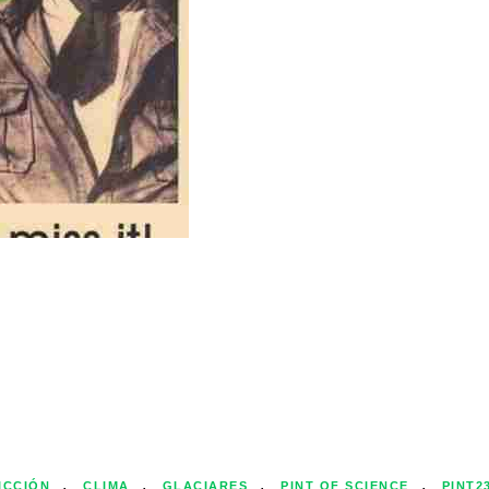
,
,
,
,
ICCIÓN
CLIMA
GLACIARES
PINT OF SCIENCE
PINT2