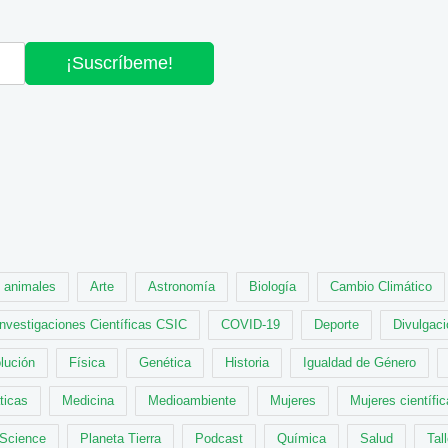
¡Suscríbeme!
animales
Arte
Astronomía
Biología
Cambio Climático
Investigaciones Científicas CSIC
COVID-19
Deporte
Divulgaci
lución
Física
Genética
Historia
Igualdad de Género
ticas
Medicina
Medioambiente
Mujeres
Mujeres científi
 Science
Planeta Tierra
Podcast
Química
Salud
Tal