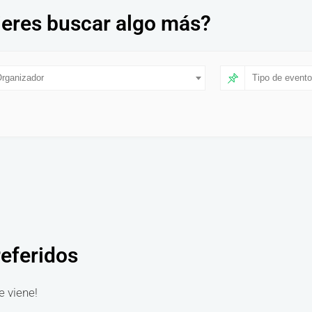
eres buscar algo más?
rganizador
Tipo de evento
referidos
e viene!