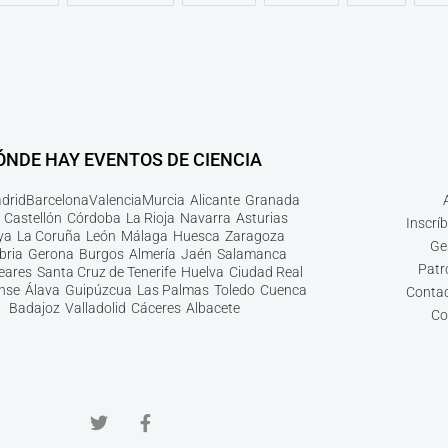
ÓNDE HAY EVENTOS DE CIENCIA
drid
Barcelona
Valencia
Murcia
Alicante
Granada
Castellón
Córdoba
La Rioja
Navarra
Asturias
Inscrí
ya
La Coruña
León
Málaga
Huesca
Zaragoza
Ge
bria
Gerona
Burgos
Almería
Jaén
Salamanca
Patr
leares
Santa Cruz de Tenerife
Huelva
Ciudad Real
nse
Álava
Guipúzcua
Las Palmas
Toledo
Cuenca
Contac
Badajoz
Valladolid
Cáceres
Albacete
Co