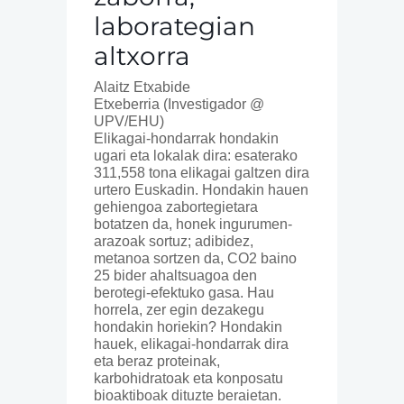
laborategian
altxorra
Alaitz Etxabide
Etxeberria (Investigador @
UPV/EHU)
Elikagai-hondarrak hondakin
ugari eta lokalak dira: esaterako
311,558 tona elikagai galtzen dira
urtero Euskadin. Hondakin hauen
gehiengoa zabortegietara
botatzen da, honek ingurumen-
arazoak sortuz; adibidez,
metanoa sortzen da, CO2 baino
25 bider ahaltsuagoa den
berotegi-efektuko gasa. Hau
horrela, zer egin dezakegu
hondakin horiekin? Hondakin
hauek, elikagai-hondarrak dira
eta beraz proteinak,
karbohidratoak eta konposatu
bioaktiboak dituzte beraietan.