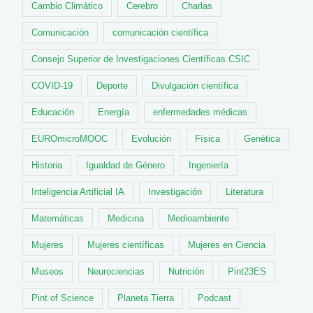
Cambio Climático
Cerebro
Charlas
Comunicación
comunicación científica
Consejo Superior de Investigaciones Científicas CSIC
COVID-19
Deporte
Divulgación científica
Educación
Energía
enfermedades médicas
EUROmicroMOOC
Evolución
Física
Genética
Historia
Igualdad de Género
Ingeniería
Inteligencia Artificial IA
Investigación
Literatura
Matemáticas
Medicina
Medioambiente
Mujeres
Mujeres científicas
Mujeres en Ciencia
Museos
Neurociencias
Nutrición
Pint23ES
Pint of Science
Planeta Tierra
Podcast