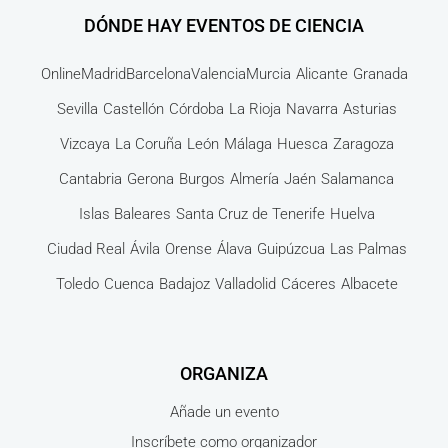
DÓNDE HAY EVENTOS DE CIENCIA
Online
Madrid
Barcelona
Valencia
Murcia
Alicante
Granada
Sevilla
Castellón
Córdoba
La Rioja
Navarra
Asturias
Vizcaya
La Coruña
León
Málaga
Huesca
Zaragoza
Cantabria
Gerona
Burgos
Almería
Jaén
Salamanca
Islas Baleares
Santa Cruz de Tenerife
Huelva
Ciudad Real
Ávila
Orense
Álava
Guipúzcua
Las Palmas
Toledo
Cuenca
Badajoz
Valladolid
Cáceres
Albacete
ORGANIZA
Añade un evento
Inscríbete como organizador