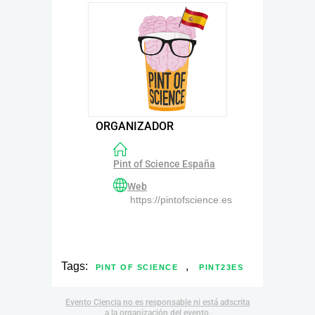
ORGANIZADOR
Pint of Science España
Web
https://pintofscience.es
Tags:
,
PINT OF SCIENCE
PINT23ES
Evento Ciencia no es responsable ni está adscrita
a la organización del evento.