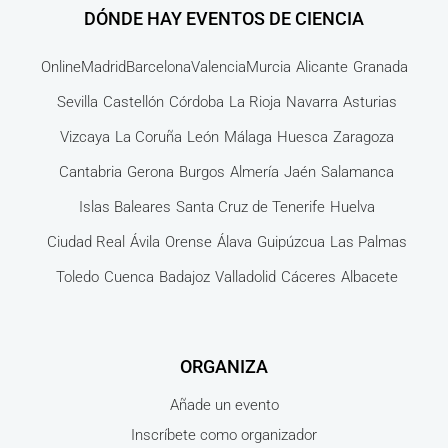
DÓNDE HAY EVENTOS DE CIENCIA
Online
Madrid
Barcelona
Valencia
Murcia
Alicante
Granada
Sevilla
Castellón
Córdoba
La Rioja
Navarra
Asturias
Vizcaya
La Coruña
León
Málaga
Huesca
Zaragoza
Cantabria
Gerona
Burgos
Almería
Jaén
Salamanca
Islas Baleares
Santa Cruz de Tenerife
Huelva
Ciudad Real
Ávila
Orense
Álava
Guipúzcua
Las Palmas
Toledo
Cuenca
Badajoz
Valladolid
Cáceres
Albacete
ORGANIZA
Añade un evento
Inscríbete como organizador