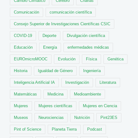
Cambio Climático
Cerebro
Charlas
Comunicación
comunicación científica
Consejo Superior de Investigaciones Científicas CSIC
COVID-19
Deporte
Divulgación científica
Educación
Energía
enfermedades médicas
EUROmicroMOOC
Evolución
Física
Genética
Historia
Igualdad de Género
Ingeniería
Inteligencia Artificial IA
Investigación
Literatura
Matemáticas
Medicina
Medioambiente
Mujeres
Mujeres científicas
Mujeres en Ciencia
Museos
Neurociencias
Nutrición
Pint23ES
Pint of Science
Planeta Tierra
Podcast