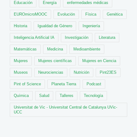
Educación
Energía
enfermedades médicas
EUROmicroMOOC
Evolución
Física
Genética
Historia
Igualdad de Género
Ingeniería
Inteligencia Artificial IA
Investigación
Literatura
Matemáticas
Medicina
Medioambiente
Mujeres
Mujeres científicas
Mujeres en Ciencia
Museos
Neurociencias
Nutrición
Pint23ES
Pint of Science
Planeta Tierra
Podcast
Química
Salud
Talleres
Tecnología
Universitat de Vic - Universitat Central de Catalunya UVic-
UCC