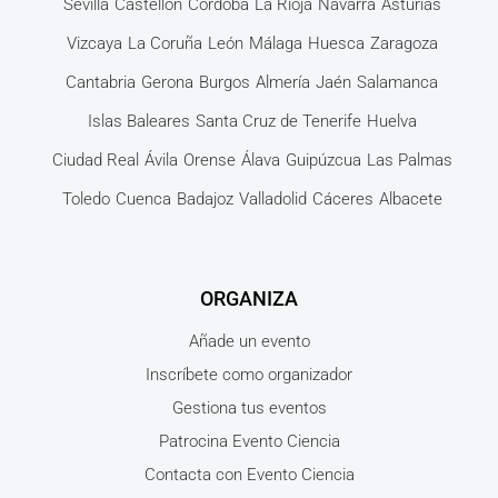
Sevilla
Castellón
Córdoba
La Rioja
Navarra
Asturias
Vizcaya
La Coruña
León
Málaga
Huesca
Zaragoza
Cantabria
Gerona
Burgos
Almería
Jaén
Salamanca
Islas Baleares
Santa Cruz de Tenerife
Huelva
Ciudad Real
Ávila
Orense
Álava
Guipúzcua
Las Palmas
Toledo
Cuenca
Badajoz
Valladolid
Cáceres
Albacete
ORGANIZA
Añade un evento
Inscríbete como organizador
Gestiona tus eventos
Patrocina Evento Ciencia
Contacta con Evento Ciencia