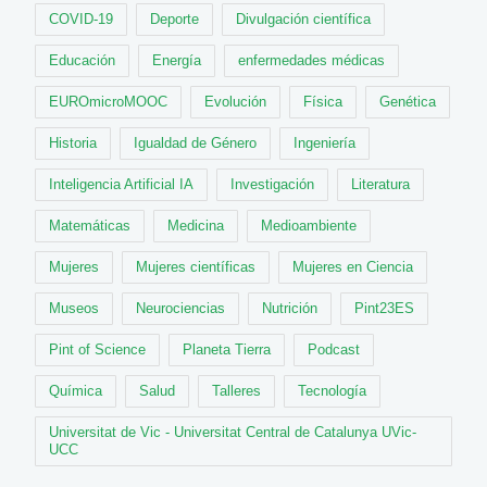
COVID-19
Deporte
Divulgación científica
Educación
Energía
enfermedades médicas
EUROmicroMOOC
Evolución
Física
Genética
Historia
Igualdad de Género
Ingeniería
Inteligencia Artificial IA
Investigación
Literatura
Matemáticas
Medicina
Medioambiente
Mujeres
Mujeres científicas
Mujeres en Ciencia
Museos
Neurociencias
Nutrición
Pint23ES
Pint of Science
Planeta Tierra
Podcast
Química
Salud
Talleres
Tecnología
Universitat de Vic - Universitat Central de Catalunya UVic-
UCC