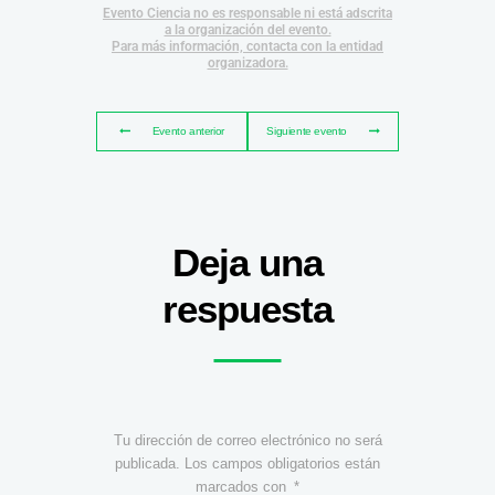
Evento Ciencia no es responsable ni está adscrita
a la organización del evento.
Para más información, contacta con la entidad
organizadora.
Evento anterior
Siguiente evento
Deja una
respuesta
Tu dirección de correo electrónico no será
publicada.
Los campos obligatorios están
marcados con
*