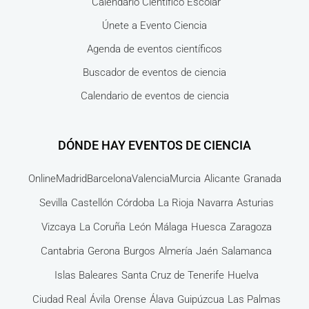
Calendario Científico Escolar
Únete a Evento Ciencia
Agenda de eventos científicos
Buscador de eventos de ciencia
Calendario de eventos de ciencia
DÓNDE HAY EVENTOS DE CIENCIA
Online
Madrid
Barcelona
Valencia
Murcia
Alicante
Granada
Sevilla
Castellón
Córdoba
La Rioja
Navarra
Asturias
Vizcaya
La Coruña
León
Málaga
Huesca
Zaragoza
Cantabria
Gerona
Burgos
Almería
Jaén
Salamanca
Islas Baleares
Santa Cruz de Tenerife
Huelva
Ciudad Real
Ávila
Orense
Álava
Guipúzcua
Las Palmas