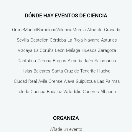
DÓNDE HAY EVENTOS DE CIENCIA
Online
Madrid
Barcelona
Valencia
Murcia
Alicante
Granada
Sevilla
Castellón
Córdoba
La Rioja
Navarra
Asturias
Vizcaya
La Coruña
León
Málaga
Huesca
Zaragoza
Cantabria
Gerona
Burgos
Almería
Jaén
Salamanca
Islas Baleares
Santa Cruz de Tenerife
Huelva
Ciudad Real
Ávila
Orense
Álava
Guipúzcua
Las Palmas
Toledo
Cuenca
Badajoz
Valladolid
Cáceres
Albacete
ORGANIZA
Añade un evento