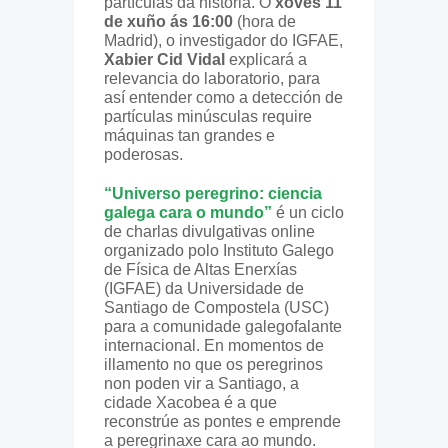
partículas da historia. O
xoves 11
de xuño ás 16:00
(hora de
Madrid), o investigador do IGFAE,
Xabier Cid Vidal
explicará a
relevancia do laboratorio, para
así entender como a detección de
partículas minúsculas require
máquinas tan grandes e
poderosas.
“Universo peregrino: ciencia
galega cara o mundo”
é un ciclo
de charlas divulgativas online
organizado polo Instituto Galego
de Física de Altas Enerxías
(IGFAE) da Universidade de
Santiago de Compostela (USC)
para a comunidade galegofalante
internacional. En momentos de
illamento no que os peregrinos
non poden vir a Santiago, a
cidade Xacobea é a que
reconstrúe as pontes e emprende
a peregrinaxe cara ao mundo.