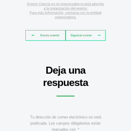
Evento Ciencia no es responsable ni está adscrita
a la organización del evento.
Para más información, contacta con la entidad
organizadora.
Evento anterior
Siguiente evento
Deja una
respuesta
Tu dirección de correo electrónico no será
publicada.
Los campos obligatorios están
marcados con
*