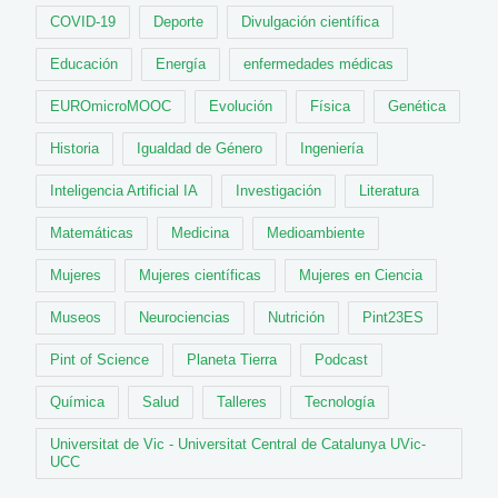
COVID-19
Deporte
Divulgación científica
Educación
Energía
enfermedades médicas
EUROmicroMOOC
Evolución
Física
Genética
Historia
Igualdad de Género
Ingeniería
Inteligencia Artificial IA
Investigación
Literatura
Matemáticas
Medicina
Medioambiente
Mujeres
Mujeres científicas
Mujeres en Ciencia
Museos
Neurociencias
Nutrición
Pint23ES
Pint of Science
Planeta Tierra
Podcast
Química
Salud
Talleres
Tecnología
Universitat de Vic - Universitat Central de Catalunya UVic-
UCC