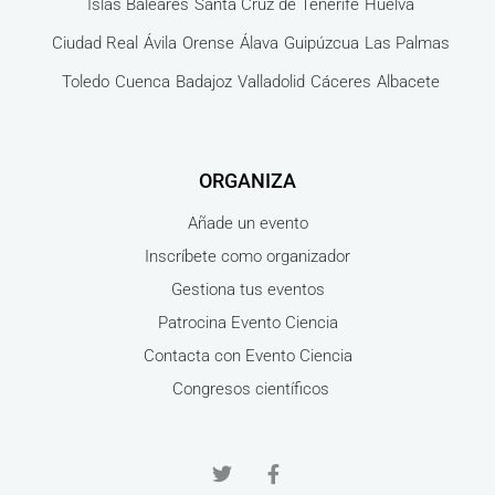
Islas Baleares
Santa Cruz de Tenerife
Huelva
Ciudad Real
Ávila
Orense
Álava
Guipúzcua
Las Palmas
Toledo
Cuenca
Badajoz
Valladolid
Cáceres
Albacete
ORGANIZA
Añade un evento
Inscríbete como organizador
Gestiona tus eventos
Patrocina Evento Ciencia
Contacta con Evento Ciencia
Congresos científicos