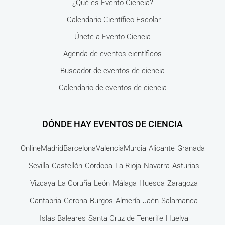
¿Qué es Evento Ciencia?
Calendario Científico Escolar
Únete a Evento Ciencia
Agenda de eventos científicos
Buscador de eventos de ciencia
Calendario de eventos de ciencia
DÓNDE HAY EVENTOS DE CIENCIA
Online
Madrid
Barcelona
Valencia
Murcia
Alicante
Granada
Sevilla
Castellón
Córdoba
La Rioja
Navarra
Asturias
Vizcaya
La Coruña
León
Málaga
Huesca
Zaragoza
Cantabria
Gerona
Burgos
Almería
Jaén
Salamanca
Islas Baleares
Santa Cruz de Tenerife
Huelva