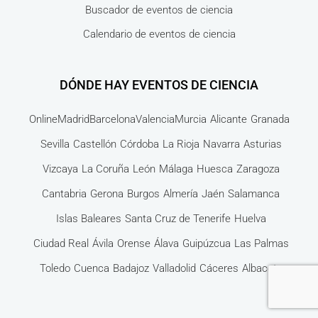
Buscador de eventos de ciencia
Calendario de eventos de ciencia
DÓNDE HAY EVENTOS DE CIENCIA
Online
Madrid
Barcelona
Valencia
Murcia
Alicante
Granada
Sevilla
Castellón
Córdoba
La Rioja
Navarra
Asturias
Vizcaya
La Coruña
León
Málaga
Huesca
Zaragoza
Cantabria
Gerona
Burgos
Almería
Jaén
Salamanca
Islas Baleares
Santa Cruz de Tenerife
Huelva
Ciudad Real
Ávila
Orense
Álava
Guipúzcua
Las Palmas
Toledo
Cuenca
Badajoz
Valladolid
Cáceres
Albacete