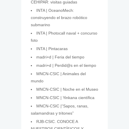
CEHIPAR: visitas guiadas
INTA | OceanoMech:
construyendo el brazo robótico
submarino
INTA | Photocall naval + concurso
foto
INTA | Pintacaras
madri+d | Feria del tiempo
madri+d | Perdid@s en el tiempo
MNCN-CSIC | Animales del
mundo
MNCN-CSIC | Noche en el Museo
MNCN-CSIC | Yinkana científica
MNCN-CSIC |“Sapos, ranas,
salamandras y tritones”
RJB-CSIC. CONOCE A
NUESTROS CIENTÍFICOS Y