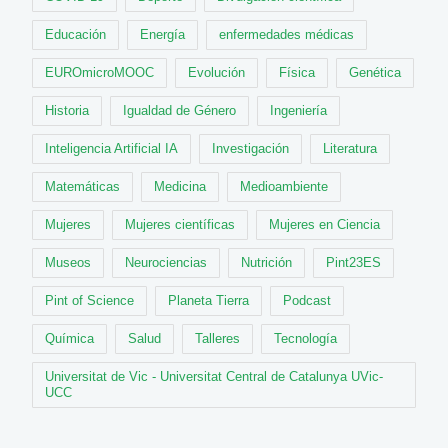
Educación
Energía
enfermedades médicas
EUROmicroMOOC
Evolución
Física
Genética
Historia
Igualdad de Género
Ingeniería
Inteligencia Artificial IA
Investigación
Literatura
Matemáticas
Medicina
Medioambiente
Mujeres
Mujeres científicas
Mujeres en Ciencia
Museos
Neurociencias
Nutrición
Pint23ES
Pint of Science
Planeta Tierra
Podcast
Química
Salud
Talleres
Tecnología
Universitat de Vic - Universitat Central de Catalunya UVic-
UCC