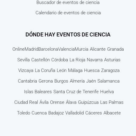
Buscador de eventos de ciencia
Calendario de eventos de ciencia
DÓNDE HAY EVENTOS DE CIENCIA
Online
Madrid
Barcelona
Valencia
Murcia
Alicante
Granada
Sevilla
Castellón
Córdoba
La Rioja
Navarra
Asturias
Vizcaya
La Coruña
León
Málaga
Huesca
Zaragoza
Cantabria
Gerona
Burgos
Almería
Jaén
Salamanca
Islas Baleares
Santa Cruz de Tenerife
Huelva
Ciudad Real
Ávila
Orense
Álava
Guipúzcua
Las Palmas
Toledo
Cuenca
Badajoz
Valladolid
Cáceres
Albacete