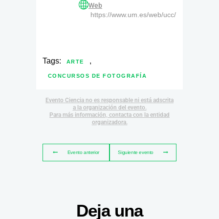
Web
https://www.um.es/web/ucc/
Tags:
,
ARTE
CONCURSOS DE FOTOGRAFÍA
Evento Ciencia no es responsable ni está adscrita
a la organización del evento.
Para más información, contacta con la entidad
organizadora.
Evento anterior
Siguiente evento
Deja una