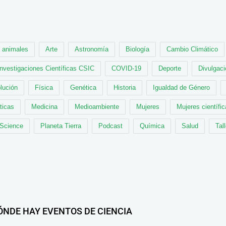
animales
Arte
Astronomía
Biología
Cambio Climático
Investigaciones Científicas CSIC
COVID-19
Deporte
Divulgaci
lución
Física
Genética
Historia
Igualdad de Género
ticas
Medicina
Medioambiente
Mujeres
Mujeres científi
 Science
Planeta Tierra
Podcast
Química
Salud
Tal
ÓNDE HAY EVENTOS DE CIENCIA