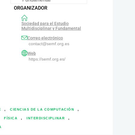
ORGANIZADOR
Sociedad para el Estudio
Multidisciplinar y Fundamental
Correo electrónico
contact@semf.org.es
Web
https://semf.org.es/
,
,
E
CIENCIAS DE LA COMPUTACIÓN
,
,
,
FÍSICA
INTERDISCIPLINAR
A