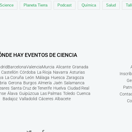
 Science
Planeta Tierra
Podcast
Química
Salud
Tal
ÓNDE HAY EVENTOS DE CIENCIA
drid
Barcelona
Valencia
Murcia
Alicante
Granada
Castellón
Córdoba
La Rioja
Navarra
Asturias
Inscrí
ya
La Coruña
León
Málaga
Huesca
Zaragoza
Ge
bria
Gerona
Burgos
Almería
Jaén
Salamanca
Patr
leares
Santa Cruz de Tenerife
Huelva
Ciudad Real
nse
Álava
Guipúzcua
Las Palmas
Toledo
Cuenca
Contac
Badajoz
Valladolid
Cáceres
Albacete
Co