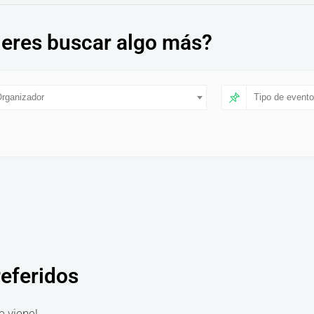
eres buscar algo más?
rganizador
Tipo de evento
referidos
e viene!