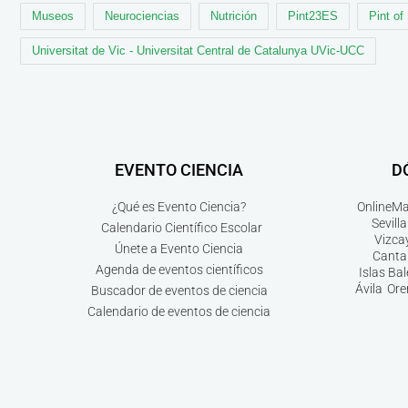
Museos
Neurociencias
Nutrición
Pint23ES
Pint of
Universitat de Vic - Universitat Central de Catalunya UVic-UCC
EVENTO CIENCIA
D
¿Qué es Evento Ciencia?
Online
Ma
Sevilla
Calendario Científico Escolar
Vizca
Únete a Evento Ciencia
Canta
Agenda de eventos científicos
Islas Ba
Ávila
Ore
Buscador de eventos de ciencia
Calendario de eventos de ciencia