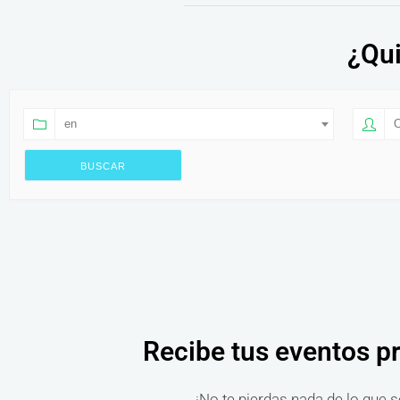
¿Qui
en
O
Recibe tus eventos p
¡No te pierdas nada de lo que s