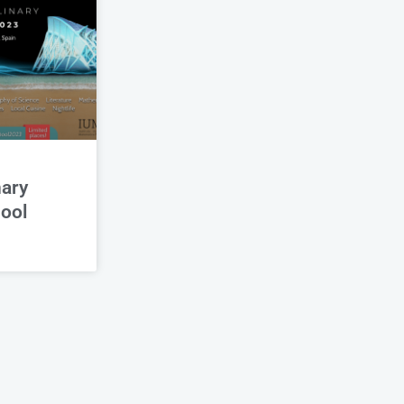
nary
ool