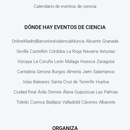
Calendario de eventos de ciencia
DÓNDE HAY EVENTOS DE CIENCIA
Online
Madrid
Barcelona
Valencia
Murcia
Alicante
Granada
Sevilla
Castellón
Córdoba
La Rioja
Navarra
Asturias
Vizcaya
La Coruña
León
Málaga
Huesca
Zaragoza
Cantabria
Gerona
Burgos
Almería
Jaén
Salamanca
Islas Baleares
Santa Cruz de Tenerife
Huelva
Ciudad Real
Ávila
Orense
Álava
Guipúzcua
Las Palmas
Toledo
Cuenca
Badajoz
Valladolid
Cáceres
Albacete
ORGANIZA