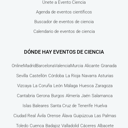
Únete a Evento Ciencia
Agenda de eventos científicos
Buscador de eventos de ciencia
Calendario de eventos de ciencia
DÓNDE HAY EVENTOS DE CIENCIA
Online
Madrid
Barcelona
Valencia
Murcia
Alicante
Granada
Sevilla
Castellón
Córdoba
La Rioja
Navarra
Asturias
Vizcaya
La Coruña
León
Málaga
Huesca
Zaragoza
Cantabria
Gerona
Burgos
Almería
Jaén
Salamanca
Islas Baleares
Santa Cruz de Tenerife
Huelva
Ciudad Real
Ávila
Orense
Álava
Guipúzcua
Las Palmas
Toledo
Cuenca
Badajoz
Valladolid
Cáceres
Albacete