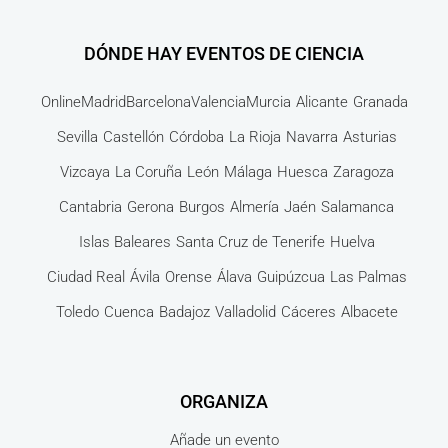
DÓNDE HAY EVENTOS DE CIENCIA
Online
Madrid
Barcelona
Valencia
Murcia
Alicante
Granada
Sevilla
Castellón
Córdoba
La Rioja
Navarra
Asturias
Vizcaya
La Coruña
León
Málaga
Huesca
Zaragoza
Cantabria
Gerona
Burgos
Almería
Jaén
Salamanca
Islas Baleares
Santa Cruz de Tenerife
Huelva
Ciudad Real
Ávila
Orense
Álava
Guipúzcua
Las Palmas
Toledo
Cuenca
Badajoz
Valladolid
Cáceres
Albacete
ORGANIZA
Añade un evento