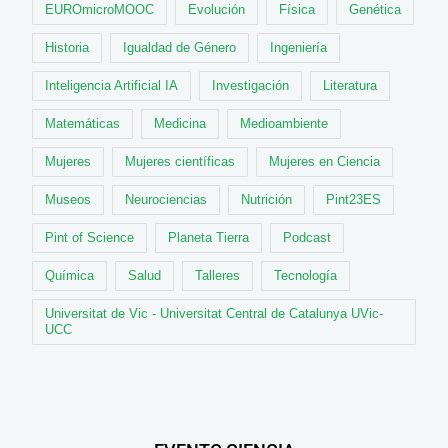
EUROmicroMOOC
Evolución
Física
Genética
Historia
Igualdad de Género
Ingeniería
Inteligencia Artificial IA
Investigación
Literatura
Matemáticas
Medicina
Medioambiente
Mujeres
Mujeres científicas
Mujeres en Ciencia
Museos
Neurociencias
Nutrición
Pint23ES
Pint of Science
Planeta Tierra
Podcast
Química
Salud
Talleres
Tecnología
Universitat de Vic - Universitat Central de Catalunya UVic-
UCC