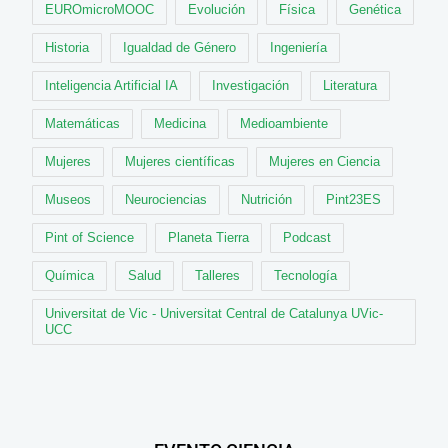
EUROmicroMOOC
Evolución
Física
Genética
Historia
Igualdad de Género
Ingeniería
Inteligencia Artificial IA
Investigación
Literatura
Matemáticas
Medicina
Medioambiente
Mujeres
Mujeres científicas
Mujeres en Ciencia
Museos
Neurociencias
Nutrición
Pint23ES
Pint of Science
Planeta Tierra
Podcast
Química
Salud
Talleres
Tecnología
Universitat de Vic - Universitat Central de Catalunya UVic-
UCC