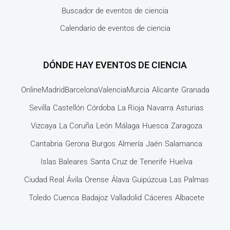
Buscador de eventos de ciencia
Calendario de eventos de ciencia
DÓNDE HAY EVENTOS DE CIENCIA
Online
Madrid
Barcelona
Valencia
Murcia
Alicante
Granada
Sevilla
Castellón
Córdoba
La Rioja
Navarra
Asturias
Vizcaya
La Coruña
León
Málaga
Huesca
Zaragoza
Cantabria
Gerona
Burgos
Almería
Jaén
Salamanca
Islas Baleares
Santa Cruz de Tenerife
Huelva
Ciudad Real
Ávila
Orense
Álava
Guipúzcua
Las Palmas
Toledo
Cuenca
Badajoz
Valladolid
Cáceres
Albacete