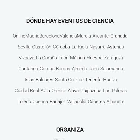
DÓNDE HAY EVENTOS DE CIENCIA
Online
Madrid
Barcelona
Valencia
Murcia
Alicante
Granada
Sevilla
Castellón
Córdoba
La Rioja
Navarra
Asturias
Vizcaya
La Coruña
León
Málaga
Huesca
Zaragoza
Cantabria
Gerona
Burgos
Almería
Jaén
Salamanca
Islas Baleares
Santa Cruz de Tenerife
Huelva
Ciudad Real
Ávila
Orense
Álava
Guipúzcua
Las Palmas
Toledo
Cuenca
Badajoz
Valladolid
Cáceres
Albacete
ORGANIZA