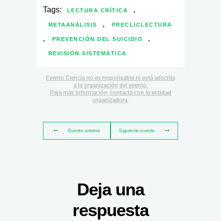
Tags:
,
LECTURA CRÍTICA
,
METAANÁLISIS
PRECLICLECTURA
,
,
PREVENCIÓN DEL SUICIDIO
REVISIÓN SISTEMÁTICA
Evento Ciencia no es responsable ni está adscrita
a la organización del evento.
Para más información, contacta con la entidad
organizadora.
Evento anterior
Siguiente evento
Deja una
respuesta