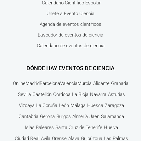
Calendario Científico Escolar
Únete a Evento Ciencia
Agenda de eventos científicos
Buscador de eventos de ciencia
Calendario de eventos de ciencia
DÓNDE HAY EVENTOS DE CIENCIA
Online
Madrid
Barcelona
Valencia
Murcia
Alicante
Granada
Sevilla
Castellón
Córdoba
La Rioja
Navarra
Asturias
Vizcaya
La Coruña
León
Málaga
Huesca
Zaragoza
Cantabria
Gerona
Burgos
Almería
Jaén
Salamanca
Islas Baleares
Santa Cruz de Tenerife
Huelva
Ciudad Real
Ávila
Orense
Álava
Guipúzcua
Las Palmas